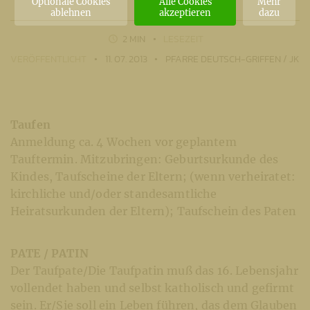
Optionale Cookies
Alle Cookies
Mehr
ablehnen
akzeptieren
dazu
2 MIN
LESEZEIT
VERÖFFENTLICHT
11. 07. 2013
PFARRE DEUTSCH-GRIFFEN / JK
Taufen
Anmeldung ca. 4 Wochen vor geplantem
Tauftermin. Mitzubringen: Geburtsurkunde des
Kindes, Taufscheine der Eltern; (wenn verheiratet:
kirchliche und/oder standesamtliche
Heiratsurkunden der Eltern); Taufschein des Paten
PATE / PATIN
Der Taufpate/Die Taufpatin muß das 16. Lebensjahr
vollendet haben und selbst katholisch und gefirmt
sein. Er/Sie soll ein Leben führen, das dem Glauben