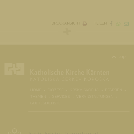
DRUCKANSICHT
TEILEN
top
(CURR
HOME
DIÖZESE
KRŠKA ŠKOFIJA
PFARREN
THEMEN
SERVICES
VERANSTALTUNGEN
GOTTESDIENSTE
kath-kirche-kaernten.at