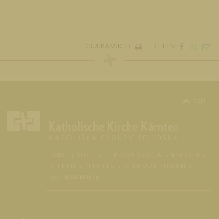
DRUCKANSICHT
TEILEN
top
(CURR
HOME
DIÖZESE
KRŠKA ŠKOFIJA
PFARREN
THEMEN
SERVICES
VERANSTALTUNGEN
GOTTESDIENSTE