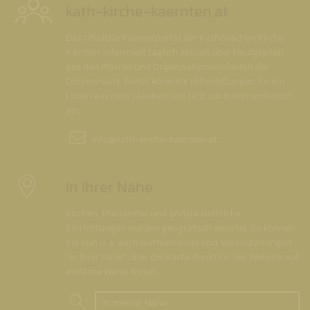
kath-kirche-kaernten.at
Das offizielle Internetportal der Katholischen Kirche
Kärnten informiert täglich aktuell über Neuigkeiten
aus den Pfarren und Organisationseinheiten der
Diözese Gurk, bietet konkrete Hilfestellungen für ein
Leben aus dem Glauben und lädt zur Kommunikation
ein.
info@
kath-kirche-kaernten.at
In Ihrer Nähe
Kirchen, Pfarrämter und andere kirchliche
Einrichtungen wurden geografisch verortet. So können
Sie nun u. a. auch Gottesdienste und Veranstaltungen
"in Ihrer Nähe" über die Kartenfunktion der Website auf
einfache Weise finden.
In meiner Nähe