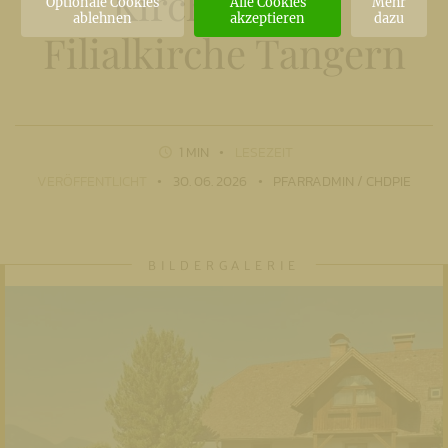
Kirchtag der
Optionale Cookies
Alle Cookies
Mehr
ablehnen
akzeptieren
dazu
Filialkirche Tangern
1 MIN
LESEZEIT
VERÖFFENTLICHT
30. 06. 2026
PFARRADMIN / CHDPIE