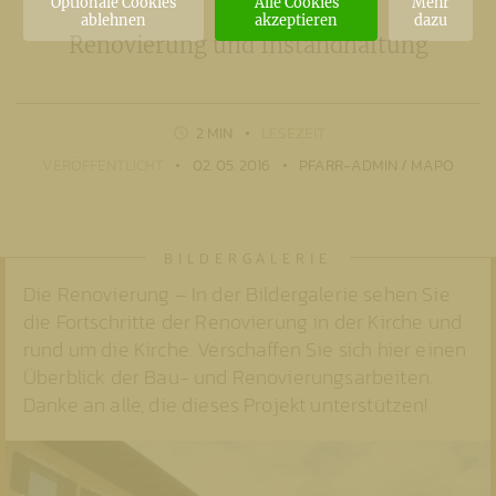
Optionale Cookies
Alle Cookies
Mehr
ablehnen
akzeptieren
dazu
Renovierung und Instandhaltung
2 MIN
LESEZEIT
VERÖFFENTLICHT
02. 05. 2016
PFARR-ADMIN / MAPO
Die Renovierung – In der Bildergalerie sehen Sie
die Fortschritte der Renovierung in der Kirche und
rund um die Kirche. Verschaffen Sie sich hier einen
Überblick der Bau- und Renovierungsarbeiten.
Danke an alle, die dieses Projekt unterstützen!