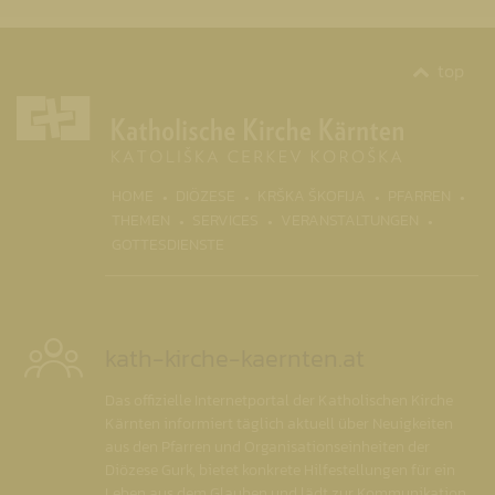
top
(CURR
HOME
DIÖZESE
KRŠKA ŠKOFIJA
PFARREN
THEMEN
SERVICES
VERANSTALTUNGEN
GOTTESDIENSTE
kath-kirche-kaernten.at
Das offizielle Internetportal der Katholischen Kirche
Kärnten informiert täglich aktuell über Neuigkeiten
aus den Pfarren und Organisationseinheiten der
Diözese Gurk, bietet konkrete Hilfestellungen für ein
Leben aus dem Glauben und lädt zur Kommunikation