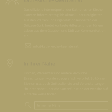
kath-kirche-kaernten.at
Das offizielle Internetportal der Katholischen Kirche
Kärnten informiert täglich aktuell über Neuigkeiten
aus den Pfarren und Organisationseinheiten der
Diözese Gurk, bietet konkrete Hilfestellungen für ein
Leben aus dem Glauben und lädt zur Kommunikation
ein.
info@
kath-kirche-kaernten.at
In Ihrer Nähe
Kirchen, Pfarrämter und andere kirchliche
Einrichtungen wurden geografisch verortet. So können
Sie nun u. a. auch Gottesdienste und Veranstaltungen
"in Ihrer Nähe" über die Kartenfunktion der Website auf
einfache Weise finden.
In meiner Nähe