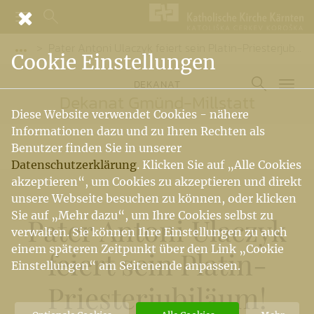
Pater Antoni Ulaczyk feiert sein Platin-Priesterjubiläum!
Vorige Elemente der Breadcrumb anzeigen
Cookie Einstellungen
DEKANAT
Dekanat Gmünd-Millstatt
Diese Website verwendet Cookies - nähere
Informationen dazu und zu Ihren Rechten als
Benutzer finden Sie in unserer
Datenschutzerklärung
. Klicken Sie auf „Alle Cookies
akzeptieren“, um Cookies zu akzeptieren und direkt
unsere Webseite besuchen zu können, oder klicken
Sie auf „Mehr dazu“, um Ihre Cookies selbst zu
Pater Antoni Ulaczyk
verwalten. Sie können Ihre Einstellungen zu auch
einem späteren Zeitpunkt über den Link „Cookie
feiert sein Platin-
Einstellungen“ am Seitenende anpassen.
Priesterjubiläum!