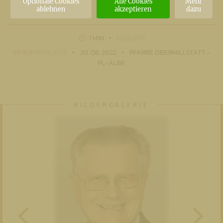
Optionale Cookies
Alle Cookies
Mehr
ablehnen
akzeptieren
dazu
1 MIN
LESEZEIT
VERÖFFENTLICHT
20. 06. 2022
PFARRE OBERMILLSTATT -
PL-ALBE