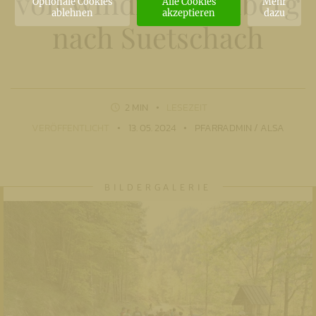
von Windisch Bleiberg
Optionale Cookies
Alle Cookies
Mehr
ablehnen
akzeptieren
dazu
nach Suetschach
2 MIN
LESEZEIT
VERÖFFENTLICHT
13. 05. 2024
PFARRADMIN / ALSA