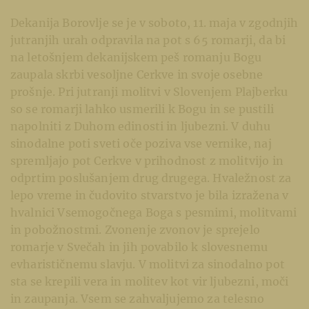
Dekanija Borovlje se je v soboto, 11. maja v zgodnjih
jutranjih urah odpravila na pot s 65 romarji, da bi
na letošnjem dekanijskem peš romanju Bogu
zaupala skrbi vesoljne Cerkve in svoje osebne
prošnje. Pri jutranji molitvi v Slovenjem Plajberku
so se romarji lahko usmerili k Bogu in se pustili
napolniti z Duhom edinosti in ljubezni. V duhu
sinodalne poti sveti oče poziva vse vernike, naj
spremljajo pot Cerkve v prihodnost z molitvijo in
odprtim poslušanjem drug drugega. Hvaležnost za
lepo vreme in čudovito stvarstvo je bila izražena v
hvalnici Vsemogočnega Boga s pesmimi, molitvami
in pobožnostmi. Zvonenje zvonov je sprejelo
romarje v Svečah in jih povabilo k slovesnemu
evharističnemu slavju. V molitvi za sinodalno pot
sta se krepili vera in molitev kot vir ljubezni, moči
in zaupanja. Vsem se zahvaljujemo za telesno