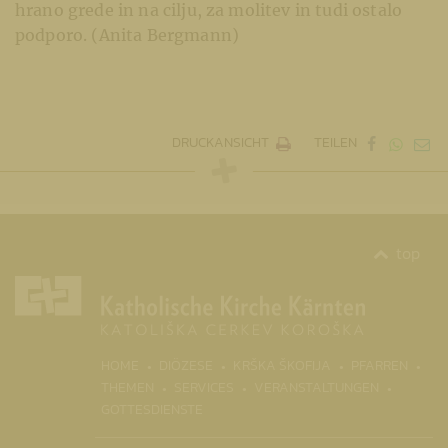
hrano grede in na cilju, za molitev in tudi ostalo
podporo. (Anita Bergmann)
DRUCKANSICHT
TEILEN
top
(CURR
HOME
DIÖZESE
KRŠKA ŠKOFIJA
PFARREN
THEMEN
SERVICES
VERANSTALTUNGEN
GOTTESDIENSTE