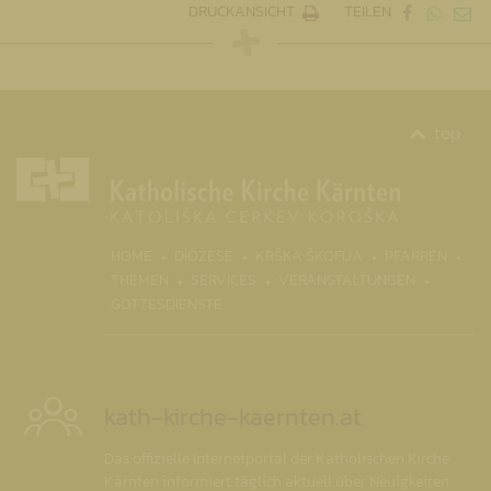
DRUCKANSICHT
TEILEN
top
(CURR
HOME
DIÖZESE
KRŠKA ŠKOFIJA
PFARREN
THEMEN
SERVICES
VERANSTALTUNGEN
GOTTESDIENSTE
kath-kirche-kaernten.at
Das offizielle Internetportal der Katholischen Kirche
Kärnten informiert täglich aktuell über Neuigkeiten