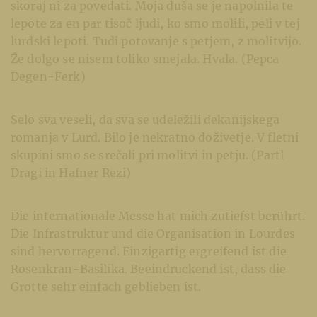
skoraj ni za povedati. Moja duša se je napolnila te
lepote za en par tisoč ljudi, ko smo molili, peli v tej
lurdski lepoti. Tudi potovanje s petjem, z molitvijo.
Že dolgo se nisem toliko smejala. Hvala. (Pepca
Degen-Ferk)
Selo sva veseli, da sva se udeležili dekanijskega
romanja v Lurd. Bilo je nekratno doživetje. V fletni
skupini smo se srečali pri molitvi in petju. (Partl
Dragi in Hafner Rezi)
Die internationale Messe hat mich zutiefst berührt.
Die Infrastruktur und die Organisation in Lourdes
sind hervorragend. Einzigartig ergreifend ist die
Rosenkran-Basilika. Beeindruckend ist, dass die
Grotte sehr einfach geblieben ist.