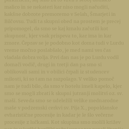
malico in se nekateri kar niso mogli načuditi,
kakšne dobrote premoremo v Selah, Šmarjeti in
Bilčovsu. Tudi ta skupni obed na prostem je precej
pripomogel, da smo se kaj kmalu začutili kot
skupnost, kjer vsak prispeva to, kar ima in kar
zmore. Čeprav se je podobno kot doma tudi v Lurdu
vreme močno poslabšalo, je med nami ves čas
vladala dobra volja. Prvi dan nas je po Lurdu vodil
domači vodič, drugi in tretji dan pa smo si
oblikovali sami in v obilici črpali iz studencev
milosti, ki so tam na razpolago. V veliko pomoč
nam je tudi bilo, da smo v hotelu imeli kapelo, kjer
smo se mogli zbrati k skupni jutranji molitvi oz. sv.
maši. Seveda smo se udeležili velike mednarodne
maše v podzemski cerkvi sv. Pija X., popoldanske
evharistične procesije in kadar je le šlo večerne
procesije z lučkami. Kot skupina smo molili križev