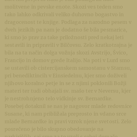
molitvene in pevske enote. Skozi ves teden smo
tako lahko odkrivali veliko duhovno bogastvo in
dragocenost te knjige. Podlaga za narodno pesem v
dveh jezikih pa nam je dodatno še bila pesmarica,
ki smo jo prav za take priložnosti pred nekaj leti
sestavili in pripravili v Bilčovsu. Zelo kratkotrajna je
bila na ta način dolga vožnja skozi Avstrijo, Švico,
Francijo in domov grede Italijo. Na poti v Lurd smo
se ustavili ob cistercijanskem samostanu v Stamsu,
pri benediktincih v Einsiedelnu, kjer smo doživeli
njihovo koralno petje in se z njimi poklonili Božji
materi ter tudi obhajali sv. mašo ter v Neversu, kjer
je nestrohnjeno telo vidkinje sv. Bernardke.
Posebej dotaknil se nas je nagovor mlade redovnice
Susane, ki nam približala preprosto in vdano srce
mlade Bernardke in pravi vzrok njene svetosti. Zelo
posrečeno je bilo skupno obedovanje na
parkiriščih, saj smo za to vzeli s seboj domačo