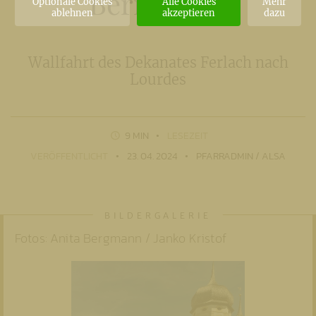
Bernadette
Optionale Cookies
Alle Cookies
Mehr
ablehnen
akzeptieren
dazu
Wallfahrt des Dekanates Ferlach nach
Lourdes
9 MIN
LESEZEIT
VERÖFFENTLICHT
23. 04. 2024
PFARRADMIN / ALSA
Fotos: Anita Bergmann / Janko Kristof