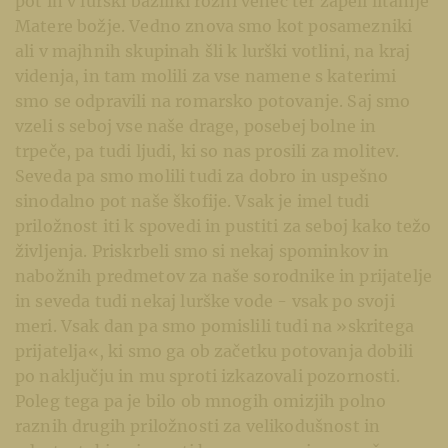
pot in v lurški baziliki rožni venec ter zapeli litanije
Matere božje. Vedno znova smo kot posamezniki
ali v majhnih skupinah šli k lurški votlini, na kraj
videnja, in tam molili za vse namene s katerimi
smo se odpravili na romarsko potovanje. Saj smo
vzeli s seboj vse naše drage, posebej bolne in
trpeče, pa tudi ljudi, ki so nas prosili za molitev.
Seveda pa smo molili tudi za dobro in uspešno
sinodalno pot naše škofije. Vsak je imel tudi
priložnost iti k spovedi in pustiti za seboj kako težo
življenja. Priskrbeli smo si nekaj spominkov in
nabožnih predmetov za naše sorodnike in prijatelje
in seveda tudi nekaj lurške vode - vsak po svoji
meri. Vsak dan pa smo pomislili tudi na »skritega
prijatelja«, ki smo ga ob začetku potovanja dobili
po naključju in mu sproti izkazovali pozornosti.
Poleg tega pa je bilo ob mnogih omizjih polno
raznih drugih priložnosti za velikodušnost in