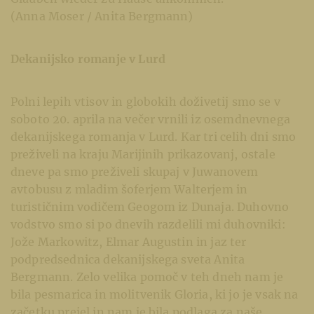
(Anna Moser / Anita Bergmann)
Dekanijsko romanje v Lurd
Polni lepih vtisov in globokih doživetij smo se v
soboto 20. aprila na večer vrnili iz osemdnevnega
dekanijskega romanja v Lurd. Kar tri celih dni smo
preživeli na kraju Marijinih prikazovanj, ostale
dneve pa smo preživeli skupaj v Juwanovem
avtobusu z mladim šoferjem Walterjem in
turističnim vodičem Geogom iz Dunaja. Duhovno
vodstvo smo si po dnevih razdelili mi duhovniki:
Jože Markowitz, Elmar Augustin in jaz ter
podpredsednica dekanijskega sveta Anita
Bergmann. Zelo velika pomoč v teh dneh nam je
bila pesmarica in molitvenik Gloria, ki jo je vsak na
začetku prejel in nam je bila podlaga za naše