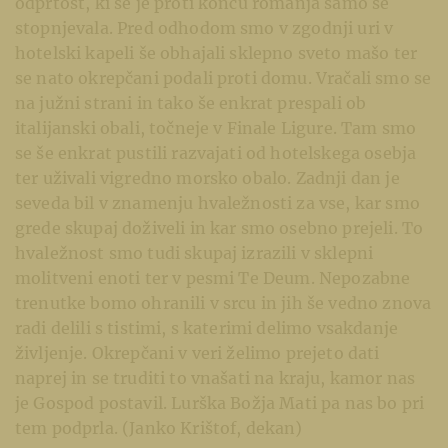
odprtost, ki se je proti koncu romanja samo še
stopnjevala. Pred odhodom smo v zgodnji uri v
hotelski kapeli še obhajali sklepno sveto mašo ter
se nato okrepčani podali proti domu. Vračali smo se
na južni strani in tako še enkrat prespali ob
italijanski obali, točneje v Finale Ligure. Tam smo
se še enkrat pustili razvajati od hotelskega osebja
ter uživali vigredno morsko obalo. Zadnji dan je
seveda bil v znamenju hvaležnosti za vse, kar smo
grede skupaj doživeli in kar smo osebno prejeli. To
hvaležnost smo tudi skupaj izrazili v sklepni
molitveni enoti ter v pesmi Te Deum. Nepozabne
trenutke bomo ohranili v srcu in jih še vedno znova
radi delili s tistimi, s katerimi delimo vsakdanje
življenje. Okrepčani v veri želimo prejeto dati
naprej in se truditi to vnašati na kraju, kamor nas
je Gospod postavil. Lurška Božja Mati pa nas bo pri
tem podprla. (Janko Krištof, dekan)