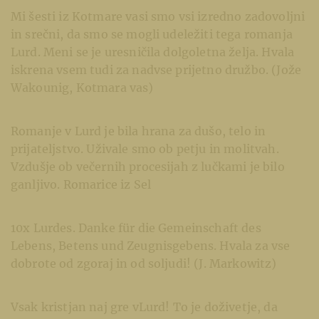
Mi šesti iz Kotmare vasi smo vsi izredno zadovoljni
in srečni, da smo se mogli udeležiti tega romanja
Lurd. Meni se je uresničila dolgoletna želja. Hvala
iskrena vsem tudi za nadvse prijetno družbo. (Jože
Wakounig, Kotmara vas)
Romanje v Lurd je bila hrana za dušo, telo in
prijateljstvo. Uživale smo ob petju in molitvah.
Vzdušje ob večernih procesijah z lučkami je bilo
ganljivo. Romarice iz Sel
10x Lurdes. Danke für die Gemeinschaft des
Lebens, Betens und Zeugnisgebens. Hvala za vse
dobrote od zgoraj in od soljudi! (J. Markowitz)
Vsak kristjan naj gre vLurd! To je doživetje, da