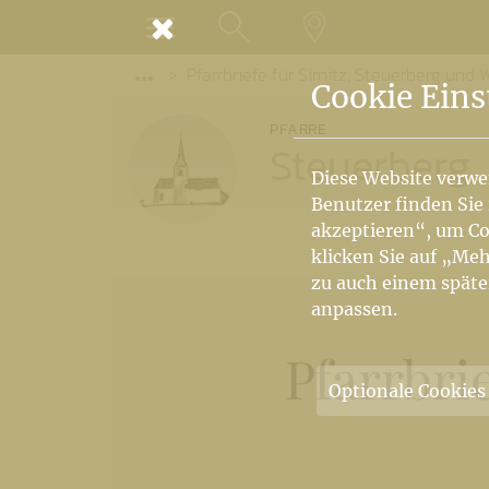
MENÜ
Pfarrbriefe für Sirnitz, Steuerberg un
SUCHE
LANDKARTE
Vorige Elemente der Breadcrumb anzeige
Cookie Eins
PFARRE
Steuerberg
Diese Website verwe
Benutzer finden Sie
akzeptieren“, um Co
klicken Sie auf „Meh
zu auch einem späte
anpassen.
Pfarrbri
Optionale Cookies