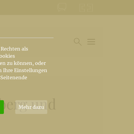
KONTAKT
KRŠKA ŠKOFIJA
 Rechten als
HAUPTARTIKEL UN
SUCHE IM BEREICH
Cookies
hen zu können, oder
n Ihre Einstellungen
 Seitenende
rberg und
Mehr dazu