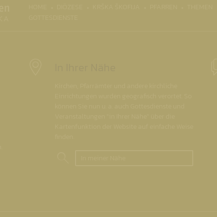
(CURRENT)
HOME
DIÖZESE
KRŠKA ŠKOFIJA
PFARREN
THEMEN
GOTTESDIENSTE
In Ihrer Nähe
Kirchen, Pfarrämter und andere kirchliche
Einrichtungen wurden geografisch verortet. So
können Sie nun u. a. auch Gottesdienste und
Veranstaltungen "in Ihrer Nähe" über die
Kartenfunktion der Website auf einfache Weise
finden.
.
In meiner Nähe