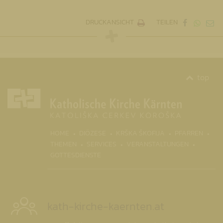
DRUCKANSICHT
TEILEN
top
(CURR
HOME
DIÖZESE
KRŠKA ŠKOFIJA
PFARREN
THEMEN
SERVICES
VERANSTALTUNGEN
GOTTESDIENSTE
kath-kirche-kaernten.at