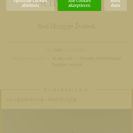
Schwabegg
Optionale Cookies
Alle Cookies
Mehr
ablehnen
akzeptieren
dazu
Red liturgije Žvabek
1 MIN
LESEZEIT
VERÖFFENTLICHT
25. 06. 2015
PFARRE SCHWABEGG/
ŽVABEK / MAUR
Liturgieordnung • Red liturgije