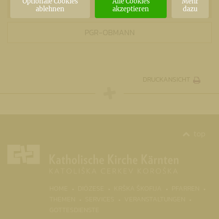
Optionale Cookies
Alle Cookies
Mehr
BRÜCKL
ablehnen
akzeptieren
dazu
PGR-OBMANN
DRUCKANSICHT
top
HOME
DIÖZESE
KRŠKA ŠKOFIJA
PFARREN
THEMEN
SERVICES
VERANSTALTUNGEN
GOTTESDIENSTE