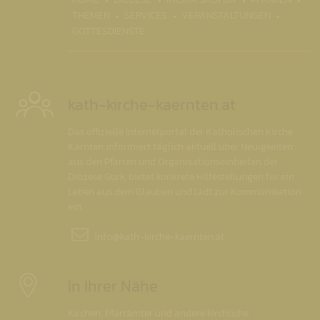
THEMEN
SERVICES
VERANSTALTUNGEN
GOTTESDIENSTE
kath-kirche-kaernten.at
Das offizielle Internetportal der Katholischen Kirche
Kärnten informiert täglich aktuell über Neuigkeiten
aus den Pfarren und Organisationseinheiten der
Diözese Gurk, bietet konkrete Hilfestellungen für ein
Leben aus dem Glauben und lädt zur Kommunikation
ein.
info@
kath-kirche-kaernten.at
In Ihrer Nähe
Kirchen, Pfarrämter und andere kirchliche