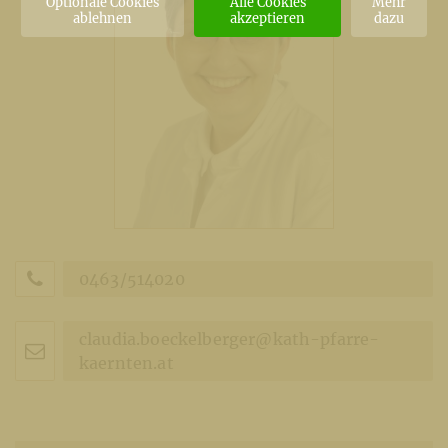
Optionale Cookies
Alle Cookies
Mehr
ablehnen
akzeptieren
dazu
0463/514020
claudia.boeckelberger@kath-pfarre-
kaernten.at