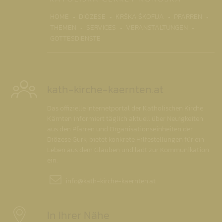
HOME
DIÖZESE
KRŠKA ŠKOFIJA
PFARREN
THEMEN
SERVICES
VERANSTALTUNGEN
GOTTESDIENSTE
kath-kirche-kaernten.at
Das offizielle Internetportal der Katholischen Kirche
Kärnten informiert täglich aktuell über Neuigkeiten
aus den Pfarren und Organisationseinheiten der
Diözese Gurk, bietet konkrete Hilfestellungen für ein
Leben aus dem Glauben und lädt zur Kommunikation
ein.
info@
kath-kirche-kaernten.at
In Ihrer Nähe