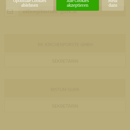
Optionale Cookies
Alle Cookies
Mehr
ablehnen
akzeptieren
dazu
office@bistum-gurk.at
RK KIRCHENFORSTE GMBH
SEKRETÄRIN
BISTUM GURK
SEKRETÄRIN