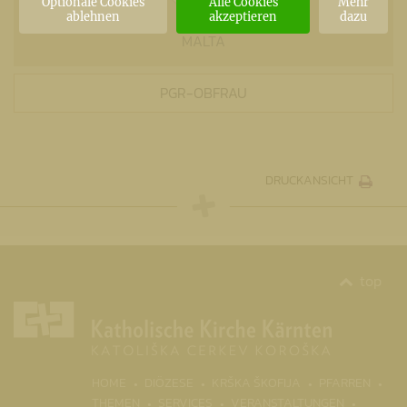
Optionale Cookies
Alle Cookies
Mehr
ablehnen
akzeptieren
dazu
MALTA
PGR-OBFRAU
DRUCKANSICHT
top
HOME
DIÖZESE
KRŠKA ŠKOFIJA
PFARREN
THEMEN
SERVICES
VERANSTALTUNGEN