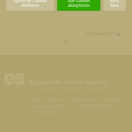
Optionale Cookies
Alle Cookies
Mehr
MITGLIED
ablehnen
akzeptieren
dazu
DRUCKANSICHT
top
HOME
DIÖZESE
KRŠKA ŠKOFIJA
PFARREN
THEMEN
SERVICES
VERANSTALTUNGEN
GOTTESDIENSTE