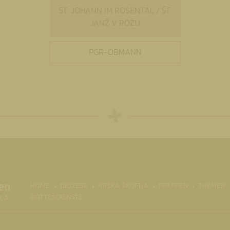
ST. JOHANN IM ROSENTAL / ŠT.
JANŽ V ROŽU
PGR-OBMANN
HOME
DIÖZESE
KRŠKA ŠKOFIJA
PFARREN
THEMEN
GOTTESDIENSTE