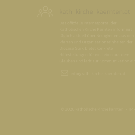
kath-kirche-kaernten.at
Das offizielle Internetportal der
Katholischen Kirche Kärnten informiert
täglich aktuell über Neuigkeiten aus den
Pfarren und Organisationseinheiten der
Diözese Gurk, bietet konkrete
Hilfestellungen für ein Leben aus dem
Glauben und lädt zur Kommunikation ein
info@
kath-kirche-kaernten.at
© 2026 katholische kirche kärnten
IM