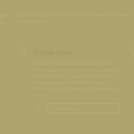
(CURRENT)
HOME
DIÖZESE
KRŠKA ŠKOFIJA
PFARREN
THEMEN
GOTTESDIENSTE
In Ihrer Nähe
Kirchen, Pfarrämter und andere kirchliche
Einrichtungen wurden geografisch verortet. So
können Sie nun u. a. auch Gottesdienste und
Veranstaltungen "in Ihrer Nähe" über die
Kartenfunktion der Website auf einfache Weise
finden.
.
In meiner Nähe