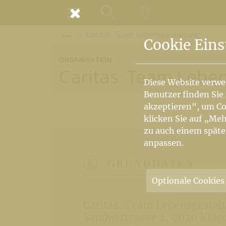
MENÜ
Caritas: Team Lebensgestaltung
SUCHE
LANDKARTE
Vorige Elemente der Breadcrumb anzeige
Cookie Eins
ORGANISATION
Caritas: Team Lebe
Diese Website verwe
Benutzer finden Sie
akzeptieren“, um Co
klicken Sie auf „Meh
zu auch einem späte
anpassen.
GRUNDDATEN
Optionale Cookies
Caritas: Team Lebensgestal
Sandwirtgasse 2
9020 Klag