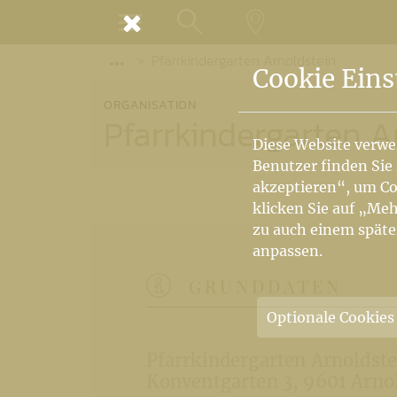
MENÜ
Pfarrkindergarten Arnoldstein
SUCHE
LANDKARTE
Vorige Elemente der Breadcrumb anzeige
Cookie Eins
ORGANISATION
Pfarrkindergarten A
Diese Website verwe
Benutzer finden Sie
akzeptieren“, um Co
klicken Sie auf „Meh
zu auch einem späte
anpassen.
GRUNDDATEN
Optionale Cookies
Pfarrkindergarten Arnoldste
Konventgarten 3
9601 Arno