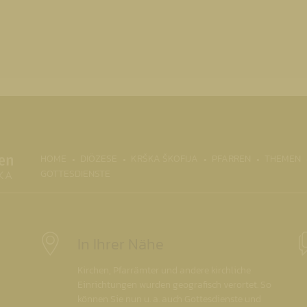
(CURRENT)
HOME
DIÖZESE
KRŠKA ŠKOFIJA
PFARREN
THEMEN
GOTTESDIENSTE
In Ihrer Nähe
Kirchen, Pfarrämter und andere kirchliche
Einrichtungen wurden geografisch verortet. So
können Sie nun u. a. auch Gottesdienste und