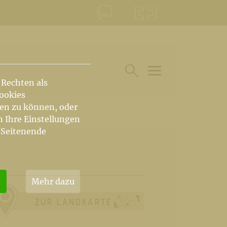
KONTAKT
KRŠKA ŠKOFIJA
 Rechten als
HAUPTARTIKEL UN
SUCHE IM BEREICH
Cookies
hen zu können, oder
n Ihre Einstellungen
 Seitenende
Mehr dazu
ZUR LANDKARTE