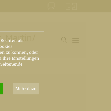
KONTAKT
KRŠKA ŠKOFIJA
. Martin
/
 Rechten als
Cookies
HAUPTARTIKEL UN
SUCHE IM BEREICH
hen zu können, oder
n Ihre Einstellungen
 Seitenende
Mehr dazu