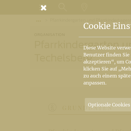
MENÜ
Pfarrkindergarten und Pfarrkindertages
SUCHE
LANDKARTE
Vorige Elemente der Breadcrumb anzeige
Cookie Eins
ORGANISATION
Pfarrkindergarten un
Diese Website verwe
Techelsberg
Benutzer finden Sie
akzeptieren“, um Co
klicken Sie auf „Meh
zu auch einem späte
anpassen.
Optionale Cookies
GRUNDDATEN