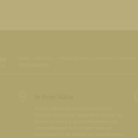
(CURRENT)
HOME
DIÖZESE
KRŠKA ŠKOFIJA
PFARREN
THEMEN
GOTTESDIENSTE
In Ihrer Nähe
Kirchen, Pfarrämter und andere kirchliche
Einrichtungen wurden geografisch verortet. So
können Sie nun u. a. auch Gottesdienste und
Veranstaltungen "in Ihrer Nähe" über die
Kartenfunktion der Website auf einfache Weise