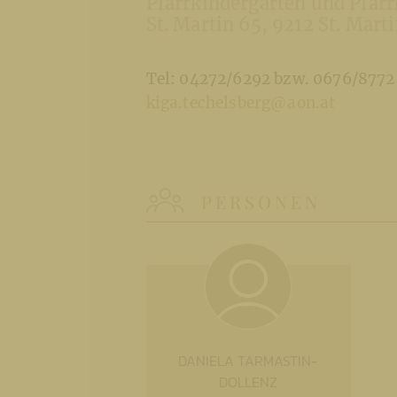
Pfarrkindergarten und Pfarr
St. Martin 65
9212 St. Mart
Tel: 04272/6292 bzw. 0676/877
kiga.techelsberg@aon.at
PERSONEN
DANIELA TARMASTIN-
DOLLENZ