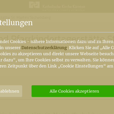
stätte St. Martin/Techelsberg
n
tellungen
d Pfarrkindertagesstätte St
ndet Cookies - nähere Informationen dazu und zu Ihren
 in unserer
Datenschutzerklärung
. Klicken Sie auf „Alle 
okies zu akzeptieren und direkt unsere Webseite besuc
r dazu“, um Ihre Cookies selbst zu verwalten. Sie könne
ren Zeitpunkt über den Link „Cookie Einstellungen“ am
 ablehnen
Alle Cookies akzeptieren