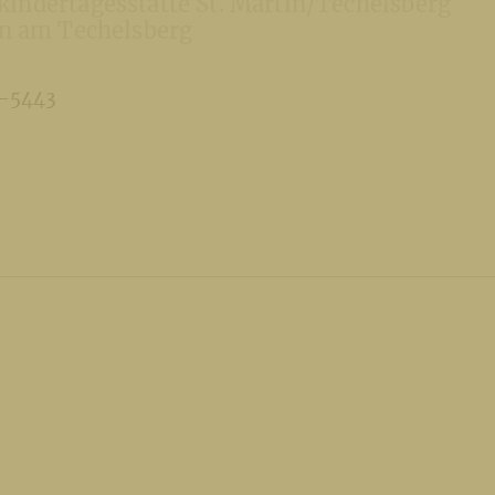
kindertagesstätte St. Martin/Techelsberg
in am Techelsberg
2-5443