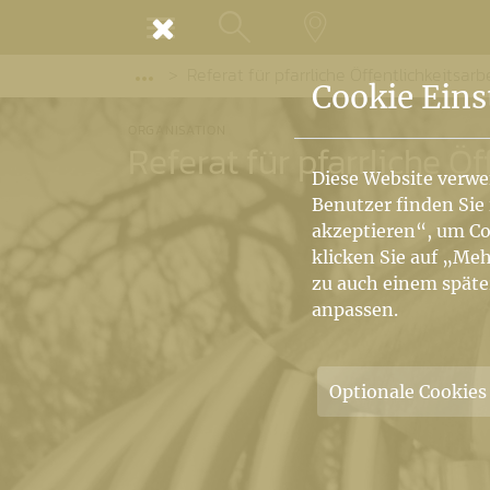
MENÜ
Referat für pfarrliche Öffentlichkeitsarb
SUCHE
LANDKARTE
Vorige Elemente der Breadcrumb anzeige
Cookie Eins
ORGANISATION
Referat für pfarrliche Öf
Diese Website verwe
Benutzer finden Sie
akzeptieren“, um Co
klicken Sie auf „Meh
zu auch einem späte
anpassen.
Optionale Cookies