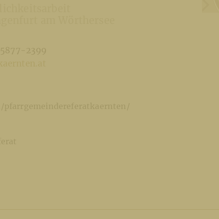
lichkeitsarbeit
agenfurt am Wörthersee
/5877-2399
aernten.at
/pfarrgemeindereferatkaernten/
ferat