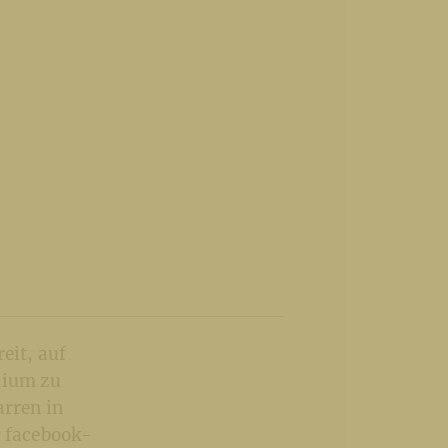
eit, auf
lium zu
arren in
r facebook-