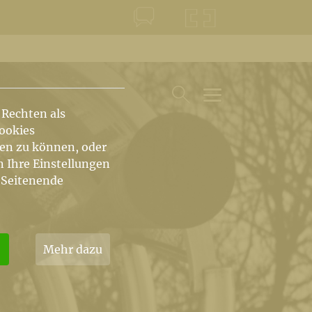
KONTAKT
KRŠKA ŠKOFIJA
 Rechten als
HAUPTARTIKEL UN
SUCHE IM BEREICH
Cookies
hen zu können, oder
n Ihre Einstellungen
 Seitenende
Mehr dazu