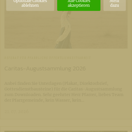
Optionale Cookies
Alle Cookies
Mehr
ablehnen
akzeptieren
dazu
REFERAT FÜR PFARRLICHE ÖFFENTLICHKEITSARBEIT
Caritas-Augustsammlung 2026
Anbei finden Sie Unterlagen (Plakat, Direktorbrief,
Gottesdienstbausteine) für die Caritas-Augustsammlung
zum Downloaden. Sehr geehrter Herr Pfarrer, liebes Team
der Pfarrgemeinde, kein Wasser, kein…
21. 07. 2026