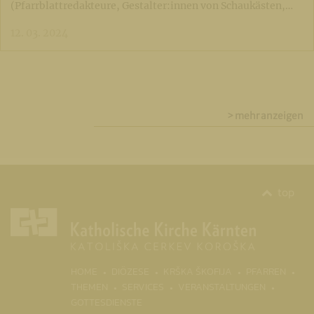
(Pfarrblattredakteure, Gestalter:innen von Schaukästen,…
12. 03. 2024
> mehr anzeigen
top
(CURRENT)
HOME
DIÖZESE
KRŠKA ŠKOFIJA
PFARREN
THEMEN
SERVICES
VERANSTALTUNGEN
GOTTESDIENSTE