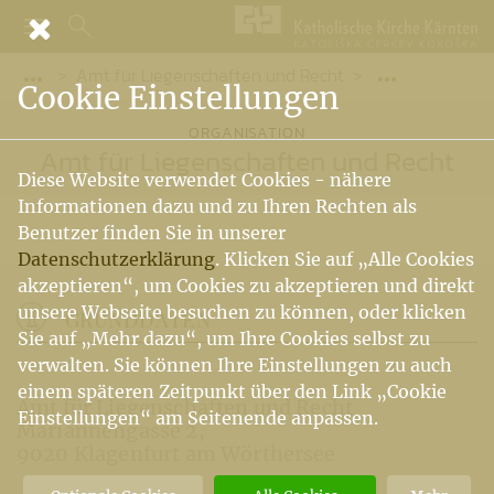
Amt für Liegenschaften und Recht
Vorige Elemente der Breadcrumb anzeigen
Folgende El
Cookie Einstellungen
ORGANISATION
Amt für Liegenschaften und Recht
Diese Website verwendet Cookies - nähere
Informationen dazu und zu Ihren Rechten als
Benutzer finden Sie in unserer
Datenschutzerklärung
. Klicken Sie auf „Alle Cookies
akzeptieren“, um Cookies zu akzeptieren und direkt
unsere Webseite besuchen zu können, oder klicken
GRUNDDATEN
Sie auf „Mehr dazu“, um Ihre Cookies selbst zu
verwalten. Sie können Ihre Einstellungen zu auch
einem späteren Zeitpunkt über den Link „Cookie
Amt für Liegenschaften und Recht
Einstellungen“ am Seitenende anpassen.
Mariannengasse 2
9020 Klagenfurt am Wörthersee