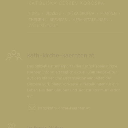
(CURRENT)
HOME
DIÖZESE
KRŠKA ŠKOFIJA
PFARREN
THEMEN
SERVICES
VERANSTALTUNGEN
GOTTESDIENSTE
kath-kirche-kaernten.at
Das offizielle Internetportal der Katholischen Kirche
Kärnten informiert täglich aktuell über Neuigkeiten
aus den Pfarren und Organisationseinheiten der
Diözese Gurk, bietet konkrete Hilfestellungen für ein
Leben aus dem Glauben und lädt zur Kommunikation
ein.
info@
kath-kirche-kaernten.at
In Ihrer Nähe