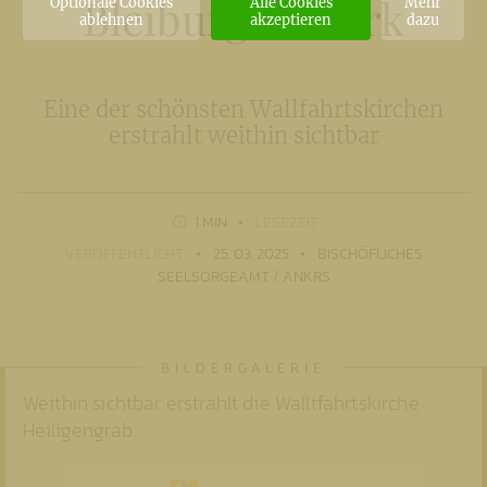
Bleiburg
/
Pliberk
Optionale Cookies
Alle Cookies
Mehr
ablehnen
akzeptieren
dazu
Eine der schönsten Wallfahrtskirchen
erstrahlt weithin sichtbar
1 MIN
LESEZEIT
VERÖFFENTLICHT
25. 03. 2025
BISCHÖFLICHES
SEELSORGEAMT / ANKRS
Weithin sichtbar erstrahlt die Walltfahrtskirche
Heiligengrab.