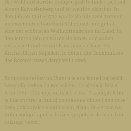
Die Wallfahrtskirche Heiligengrab befindet sich auf
einem Kalvarienberg und ist weithin sichtbar. In
den Jahren 1761 - 1772 wurde sie mit zwei Türmen
im exzellenten barocken Stil erbaut und gilt als
eine der schönsten Wallfahrtskirchen im Land. In
den letzten Jahren wurde sie innen und außen
restauriert und erstrahlt im neuen Glanz. Zur
Kirche führen Kapellen, in denen die Geheimnisse
des Rosenkranzes dargestellt sind.
Romarska cerkev na Humcu je ena izmed najlepših
baročnih cerkva na Koroškem. Zgrajena je bila v
letih 1761-1772 in je od daleč vidna. V zadnjih letih
je bila znotraj in zunaj popolnoma obnovljena in se
kaže obiskovalcu v najlepšem sijaju. Do cerkve na
hribu vodijo kapelice križevega pota s skrivnostmi
rožnega venca.