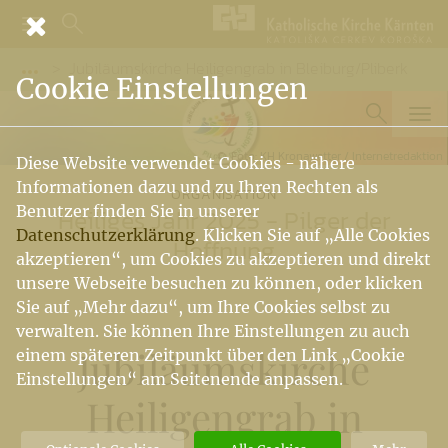
Jubiläumskirche Heiligengrab in Bleiburg/Pliberk
Vorige Elemente der Breadcrumb anzeigen
Cookie Einstellungen
Foto: KH Kronawetter / Internetredaktion
Diese Website verwendet Cookies - nähere
Informationen dazu und zu Ihren Rechten als
ORGANISATION
Benutzer finden Sie in unserer
Heiliges Jahr 2025 - Pilger der
Datenschutzerklärung
. Klicken Sie auf „Alle Cookies
Hoffnung
akzeptieren“, um Cookies zu akzeptieren und direkt
unsere Webseite besuchen zu können, oder klicken
Sie auf „Mehr dazu“, um Ihre Cookies selbst zu
verwalten. Sie können Ihre Einstellungen zu auch
Jubiläumskirche
einem späteren Zeitpunkt über den Link „Cookie
Einstellungen“ am Seitenende anpassen.
Heiligengrab in