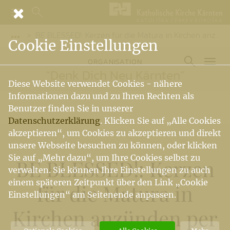
BE BLESSED!: Kerzen für die Matura in Kirchen anzünden per WhatsApp
Vorige Elemente der Breadcrumb anzeigen
Cookie Einstellungen
ORGANISATION
“Denk Dich Neu Kärnten”
Diese Website verwendet Cookies - nähere
Informationen dazu und zu Ihren Rechten als
Benutzer finden Sie in unserer
Datenschutzerklärung
. Klicken Sie auf „Alle Cookies
akzeptieren“, um Cookies zu akzeptieren und direkt
unsere Webseite besuchen zu können, oder klicken
Sie auf „Mehr dazu“, um Ihre Cookies selbst zu
BE BLESSED!: Kerzen
verwalten. Sie können Ihre Einstellungen zu auch
einem späteren Zeitpunkt über den Link „Cookie
für die Matura in
Einstellungen“ am Seitenende anpassen.
Kirchen anzünden per