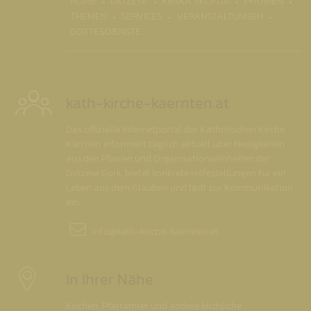
(CURRENT)
HOME
DIÖZESE
KRŠKA ŠKOFIJA
PFARREN
THEMEN
SERVICES
VERANSTALTUNGEN
GOTTESDIENSTE
kath-kirche-kaernten.at
Das offizielle Internetportal der Katholischen Kirche
Kärnten informiert täglich aktuell über Neuigkeiten
aus den Pfarren und Organisationseinheiten der
Diözese Gurk, bietet konkrete Hilfestellungen für ein
Leben aus dem Glauben und lädt zur Kommunikation
ein.
info@
kath-kirche-kaernten.at
In Ihrer Nähe
Kirchen, Pfarrämter und andere kirchliche