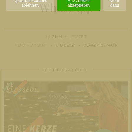
Optionale Cookies
Alle Cookies
Mehr
WhatsApp
ablehnen
akzeptieren
dazu
2 MIN
LESEZEIT
VERÖFFENTLICHT
16. 04. 2024
OE-ADMIN / MATR