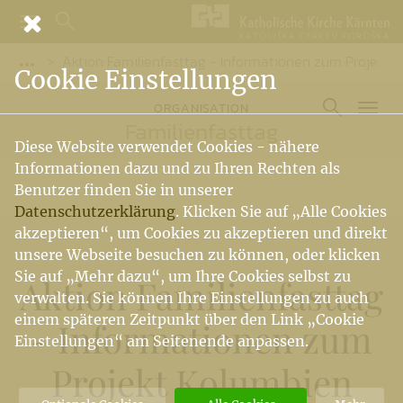
Aktion Familienfasttag - Informationen zum Projekt Kolumbien 2025
Vorige Elemente der Breadcrumb anzeigen
Cookie Einstellungen
ORGANISATION
Familienfasttag
Diese Website verwendet Cookies - nähere
Informationen dazu und zu Ihren Rechten als
Benutzer finden Sie in unserer
Datenschutzerklärung
. Klicken Sie auf „Alle Cookies
akzeptieren“, um Cookies zu akzeptieren und direkt
unsere Webseite besuchen zu können, oder klicken
Sie auf „Mehr dazu“, um Ihre Cookies selbst zu
Aktion Familienfasttag
verwalten. Sie können Ihre Einstellungen zu auch
einem späteren Zeitpunkt über den Link „Cookie
- Informationen zum
Einstellungen“ am Seitenende anpassen.
Projekt Kolumbien