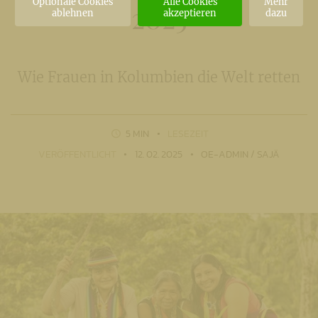
Optionale Cookies
Alle Cookies
Mehr
2025
ablehnen
akzeptieren
dazu
Wie Frauen in Kolumbien die Welt retten
5 MIN
LESEZEIT
VERÖFFENTLICHT
12. 02. 2025
OE-ADMIN / SAJÄ