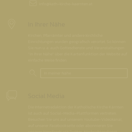
info@
kath-kirche-kaernten.at
In Ihrer Nähe
Kirchen, Pfarrämter und andere kirchliche
Einrichtungen wurden geografisch verortet. So können
Sie nun u. a. auch Gottesdienste und Veranstaltungen
"in Ihrer Nähe" über die Kartenfunktion der Website auf
einfache Weise finden.
In meiner Nähe
Social Media
Die Internetredaktion der Katholische Kirche Kärnten
ist auch auf Social-Media-Plattformen vertreten.
Besuchen Sie uns auf unserem Youtube-Videokanal,
auf unserer Facebookseite oder abonnieren Sie
unseren Newsfeeds via Twitter-Nachrichtendienst.