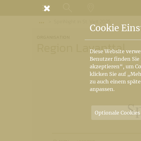
MENÜ
SpiriNight in St. Veit 2025
SUCHE
LANDKARTE
Vorige Elemente der Breadcrumb anzeige
Cookie Eins
ORGANISATION
Region Lavanttal
Diese Website verwe
Benutzer finden Sie
akzeptieren“, um Co
klicken Sie auf „Meh
zu auch einem späte
anpassen.
Sp
Optionale Cookies