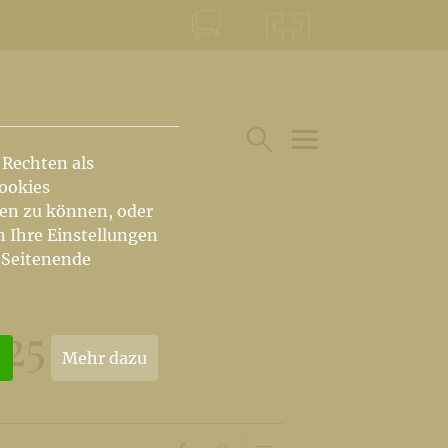
KONTAKT
KRŠKA ŠKOFIJA
 Rechten als
HAUPTARTIKEL UN
SUCHE IM BEREICH
Cookies
hen zu können, oder
n Ihre Einstellungen
 Seitenende
025
Mehr dazu