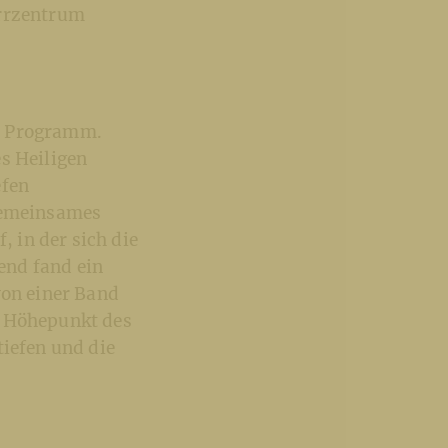
arrzentrum
es Programm.
s Heiligen
efen
 gemeinsames
 in der sich die
end fand ein
von einer Band
n Höhepunkt des
tiefen und die