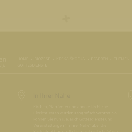
(CURRENT)
HOME
DIÖZESE
KRŠKA ŠKOFIJA
PFARREN
THEMEN
GOTTESDIENSTE
In Ihrer Nähe
Kirchen, Pfarrämter und andere kirchliche
Einrichtungen wurden geografisch verortet. So
können Sie nun u. a. auch Gottesdienste und
Veranstaltungen "in Ihrer Nähe" über die
Kartenfunktion der Website auf einfache Weise