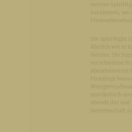
weitere SpiriNi
zusammen, wo di
Firmvorbereitung
Die SpiriNight i
Ähnlich wie in K
Geistes. Die Ju
verschiedene St
Abendessen im P
Firmlinge besse
Wortgottesdienst
musikalisch umr
Abends dar und b
Gemeinschaft zu