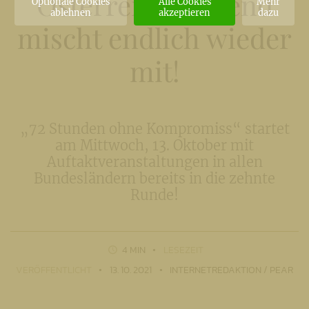
Österreichs Jugend
Optionale Cookies
Alle Cookies
Mehr
ablehnen
akzeptieren
dazu
mischt endlich wieder
mit!
„72 Stunden ohne Kompromiss“ startet
am Mittwoch, 13. Oktober mit
Auftaktveranstaltungen in allen
Bundesländern bereits in die zehnte
Runde!
4 MIN
LESEZEIT
VERÖFFENTLICHT
13. 10. 2021
INTERNETREDAKTION / PEAR