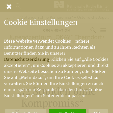
„72 Stunden ohne Kompromiss“ – Österreichs Jugend mischt endlich wieder mit!
Vorige Elemente der Breadcrumb anzeigen
Cookie Einstellungen
ORGANISATION
Jugendzentrum „OKAY“ Eberndorf
/
Diese Website verwendet Cookies - nähere
Dobrla vas
Informationen dazu und zu Ihren Rechten als
Benutzer finden Sie in unserer
Datenschutzerklärung
. Klicken Sie auf „Alle Cookies
akzeptieren“, um Cookies zu akzeptieren und direkt
unsere Webseite besuchen zu können, oder klicken
Sie auf „Mehr dazu“, um Ihre Cookies selbst zu
verwalten. Sie können Ihre Einstellungen zu auch
„72 Stunden ohne
einem späteren Zeitpunkt über den Link „Cookie
Einstellungen“ am Seitenende anpassen.
Kompromiss“ –