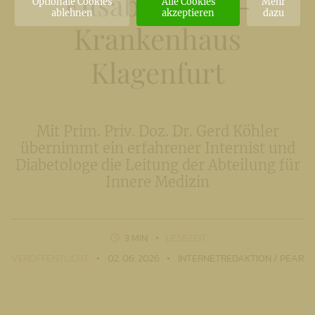
Elisabethinen-
Optionale Cookies
Alle Cookies
Mehr
ablehnen
akzeptieren
dazu
Krankenhaus
Klagenfurt
Mit Prim. Priv. Doz. Dr. Gerd Köhler
übernimmt ein erfahrener Internist und
Diabetologe die Leitung der Abteilung für
Innere Medizin
3 MIN
LESEZEIT
VERÖFFENTLICHT
02. 06. 2026
INTERNETREDAKTION / PEAR