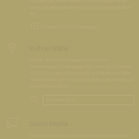
Diözese Gurk, bietet konkrete Hilfestellungen für ein
Leben aus dem Glauben und lädt zur Kommunikation
ein.
info@
kath-kirche-kaernten.at
In Ihrer Nähe
Kirchen, Pfarrämter und andere kirchliche
Einrichtungen wurden geografisch verortet. So können
Sie nun u. a. auch Gottesdienste und Veranstaltungen
"in Ihrer Nähe" über die Kartenfunktion der Website auf
einfache Weise finden.
In meiner Nähe
Social Media
Die Internetredaktion der Katholische Kirche Kärnten