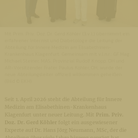
Mit Prim. Priv. Doz. Dr. Gerd Köhler (3.v.l.) übernimmt ein
erfahrener Internist und Diabetologe die Leitung der
Abteilung für Innere Medizin am Elisabethinen-
Krankenhaus Klagenfurt. Gemeinsam mit v.l.n.r.: GF Mag.
Michael Steiner, MAS, Provinzial Rudolf Knopp, OH und
AR-Vorsitzender Frater Paulus Kohler, OH, wurde der
neue Abteilungsleiter offiziell willkommen geheißen.
(Bild © EKH)
Seit 1. April 2026 steht die Abteilung für Innere
Medizin am Elisabethinen-Krankenhaus
Klagenfurt unter neuer Leitung. Mit
Prim. Priv.
Doz. Dr. Gerd Köhler
folgt ein ausgewiesener
Experte auf Dr. Hans Jörg Neumann, MSc, der die
Abteilung über viele Jahre hinweg geprägt hat.