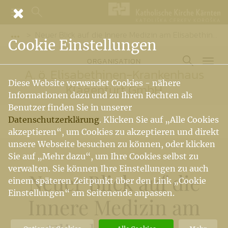
Neuer Blick auf die Innere Medizin am Elisabethinen-Krankenhaus Klagenfurt
Vorige Elemente der Breadcrumb anzeigen
Cookie Einstellungen
ORGANISATION
A. ö. Elisabethinen-Krankenhaus
Diese Website verwendet Cookies - nähere
Klagenfurt GmbH
Informationen dazu und zu Ihren Rechten als
Benutzer finden Sie in unserer
Datenschutzerklärung
. Klicken Sie auf „Alle Cookies
akzeptieren“, um Cookies zu akzeptieren und direkt
unsere Webseite besuchen zu können, oder klicken
Sie auf „Mehr dazu“, um Ihre Cookies selbst zu
verwalten. Sie können Ihre Einstellungen zu auch
Neuer Blick auf die
einem späteren Zeitpunkt über den Link „Cookie
Einstellungen“ am Seitenende anpassen.
Innere Medizin am