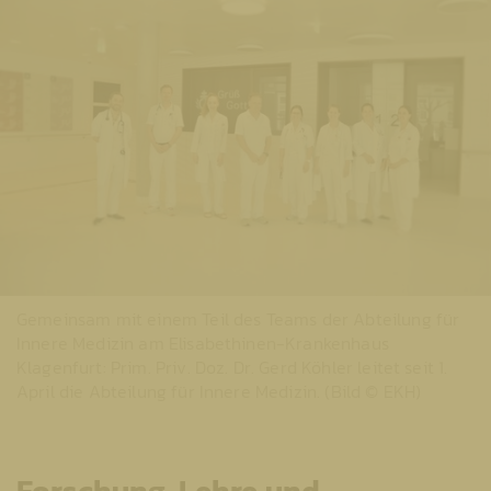
Gemeinsam mit einem Teil des Teams der Abteilung für
Innere Medizin am Elisabethinen-Krankenhaus
Klagenfurt: Prim. Priv. Doz. Dr. Gerd Köhler leitet seit 1.
April die Abteilung für Innere Medizin. (Bild © EKH)
Forschung, Lehre und