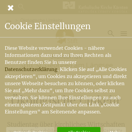
Ökologische Umkehr
Vorige Elemente der Breadcrumb anzeigen
Cookie Einstellungen
Diese Website verwendet Cookies - nähere
Informationen dazu und zu Ihren Rechten als
ORGANISATION
Benutzer finden Sie in unserer
Stift St. Georgen am Längsee
Datenschutzerklärung
. Klicken Sie auf „Alle Cookies
akzeptieren“, um Cookies zu akzeptieren und direkt
unsere Webseite besuchen zu können, oder klicken
Sie auf „Mehr dazu“, um Ihre Cookies selbst zu
Ökologische Umkehr
verwalten. Sie können Ihre Einstellungen zu auch
einem späteren Zeitpunkt über den Link „Cookie
Einstellungen“ am Seitenende anpassen.
Studientag über kirchliches Wirtschaften
aus der Enzyklika Laudato si‘ im Stift St.