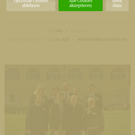
Optionale Cookies
Alle Cookies
Mehr
ablehnen
akzeptieren
dazu
Georgen
1 MIN
LESEZEIT
VERÖFFENTLICHT
23. 09. 2015
INTERNETREDAKTION/KHK