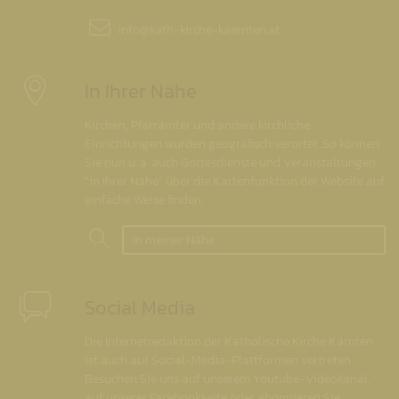
info@
kath-kirche-kaernten.at
In Ihrer Nähe
Kirchen, Pfarrämter und andere kirchliche
Einrichtungen wurden geografisch verortet. So können
Sie nun u. a. auch Gottesdienste und Veranstaltungen
"in Ihrer Nähe" über die Kartenfunktion der Website auf
einfache Weise finden.
In meiner Nähe
Social Media
Die Internetredaktion der Katholische Kirche Kärnten
ist auch auf Social-Media-Plattformen vertreten.
Besuchen Sie uns auf unserem Youtube-Videokanal,
auf unserer Facebookseite oder abonnieren Sie