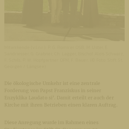
Mitwirkende (v.l.n.r.): P. G. Romirer OSB, M. Uster, E.
Sandriesser, G. Grabner, Ch. Lagger, Bischof Alois Schwarz,
F. Schils, P. W. Hopfgartner OFM, F. Bauer. (© Foto: Stift St.
Georgen / Längsee)
Die ökologische Umkehr ist eine zentrale
Forderung von Papst Franziskus in seiner
Enzyklika Laudato si’. Damit erteilt er auch der
Kirche mit ihren Betrieben einen klaren Auftrag.
Diese Anregung wurde im Rahmen eines