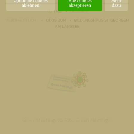
Optionale Cookies
Alle Cookies
Mehr
ablehnen
akzeptieren
dazu
1 MIN
LESEZEIT
VERÖFFENTLICHT
01. 09. 2014
BILDUNGSHAUS ST. GEORGEN
AM LÄNGSEE
Green Meetings (© Foto: Green Meetings)