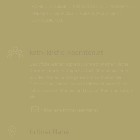
(CURRENT)
HOME
DIÖZESE
KRŠKA ŠKOFIJA
PFARREN
THEMEN
SERVICES
VERANSTALTUNGEN
GOTTESDIENSTE
kath-kirche-kaernten.at
Das offizielle Internetportal der Katholischen Kirche
Kärnten informiert täglich aktuell über Neuigkeiten
aus den Pfarren und Organisationseinheiten der
Diözese Gurk, bietet konkrete Hilfestellungen für ein
Leben aus dem Glauben und lädt zur Kommunikation
ein.
info@
kath-kirche-kaernten.at
In Ihrer Nähe