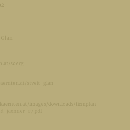
92
r Glan
.at/soerg
aernten.at/stveit-glan
kaernten.at/images/downloads/firmplan-
d-jaenner-07.pdf