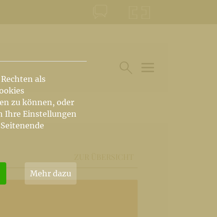
KONTAKT
KRŠKA ŠKOFIJA
 Rechten als
HAUPTARTIKEL UN
SUCHE IM BEREICH
Cookies
hen zu können, oder
n Ihre Einstellungen
 Seitenende
ZUR ÜBERSICHT
Mehr dazu