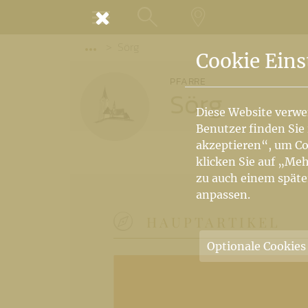
MENÜ
Sörg
SUCHE
LANDKARTE
Vorige Elemente der Breadcrumb anzeige
Cookie Eins
PFARRE
Sörg
Diese Website verwe
Benutzer finden Sie
akzeptieren“, um Co
klicken Sie auf „Meh
zu auch einem späte
anpassen.
HAUPTARTIKEL
Optionale Cookies