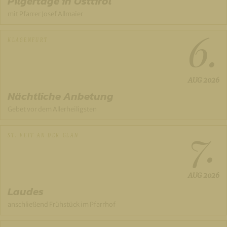
Pilgertage in Osttirol
mit Pfarrer Josef Allmaier
6.
KLAGENFURT
AUG
2026
Nächtliche Anbetung
Gebet vor dem Allerheiligsten
7.
ST. VEIT AN DER GLAN
AUG
2026
Laudes
anschließend Frühstück im Pfarrhof