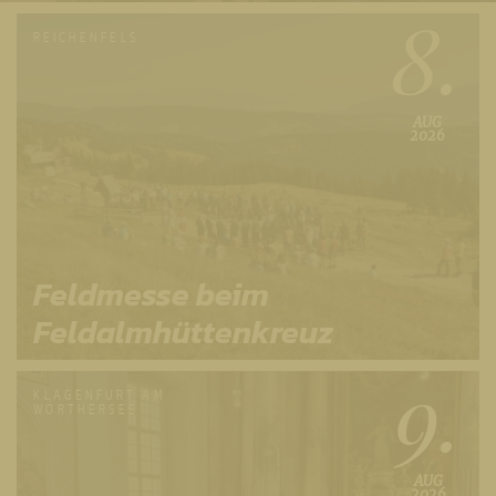
8.
REICHENFELS
AUG
2026
Feldmesse beim
Feldalmhüttenkreuz
9.
KLAGENFURT AM
WÖRTHERSEE
AUG
2026