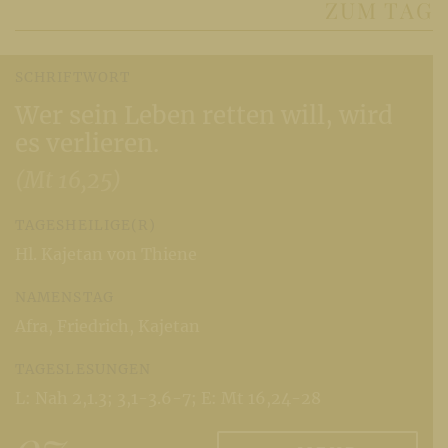
ZUM TAG
SCHRIFT­WORT
Wer sein Leben retten will, wird
es verlieren.
(Mt 16,25)
TAGES­HEILIGE(R)
Hl. Kajetan von Thiene
NAMENS­TAG
Afra, Friedrich, Kajetan
TAGES­LESUNGEN
L: Nah 2,1.3; 3,1-3.6-7; E: Mt 16,24-28
07
.