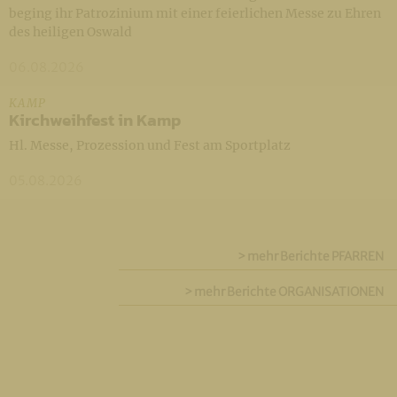
beging ihr Patrozinium mit einer feierlichen Messe zu Ehren
des heiligen Oswald
06.08.2026
KAMP
Kirchweihfest in Kamp
Hl. Messe, Prozession und Fest am Sportplatz
05.08.2026
> mehr Berichte
PFARREN
> mehr Berichte
ORGANISATIONEN