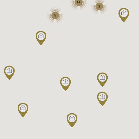
14
2
5