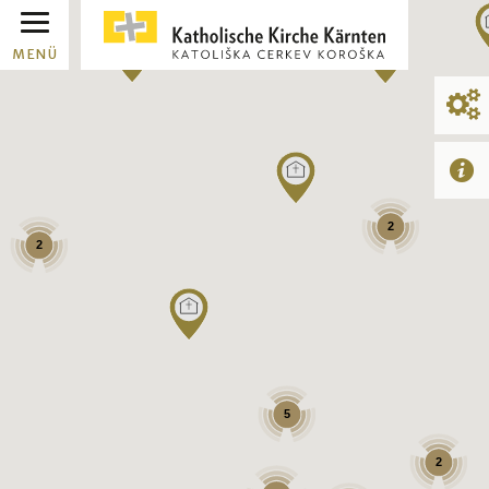
MENÜ
2
2
5
2