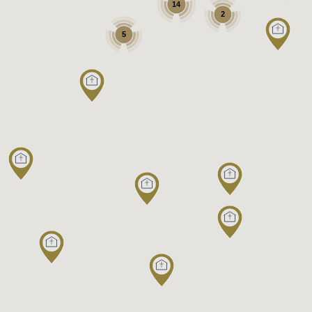
14
2
5