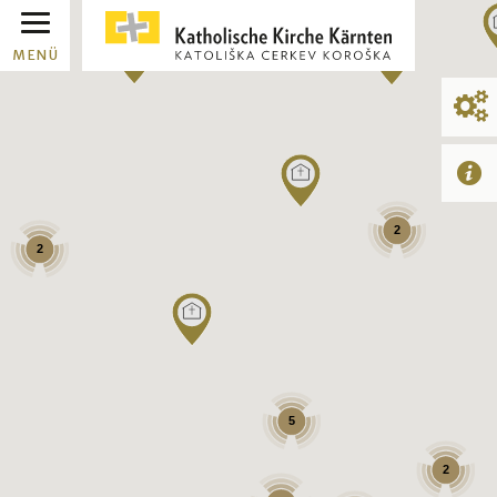
MENÜ
2
2
5
2