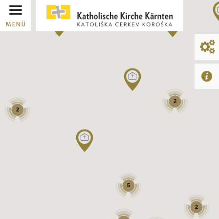
MENÜ
2
2
5
2