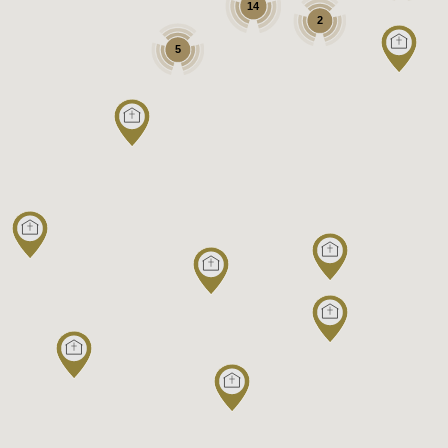
14
2
5