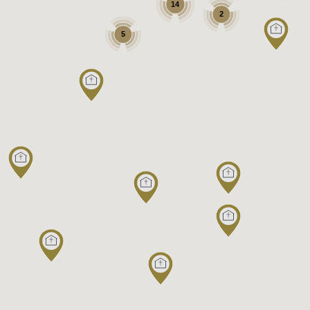
14
2
5