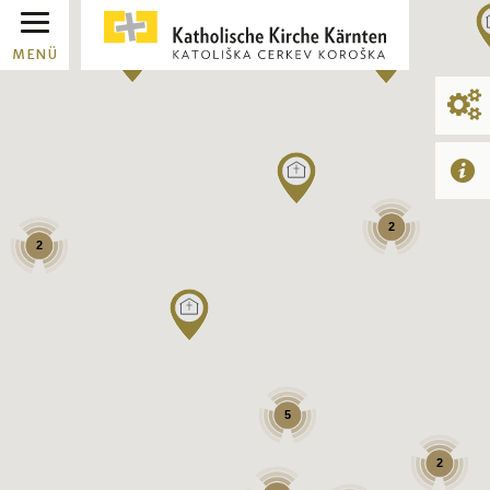
MENÜ
2
2
5
2