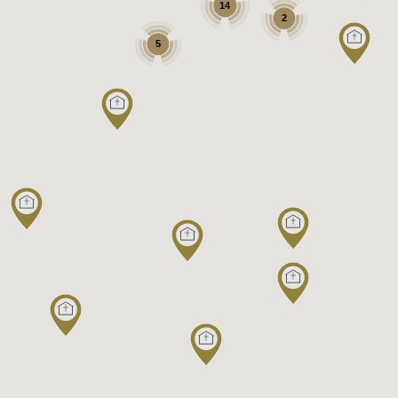
14
2
5