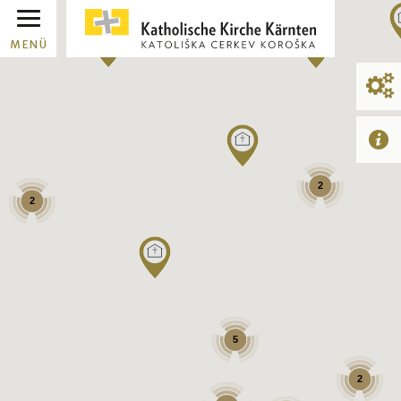
MENÜ
2
2
5
2