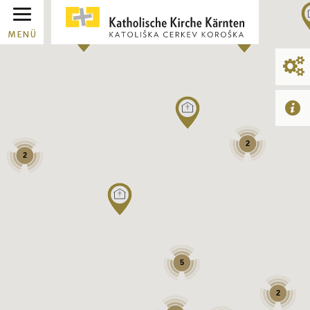
MENÜ
2
2
5
2