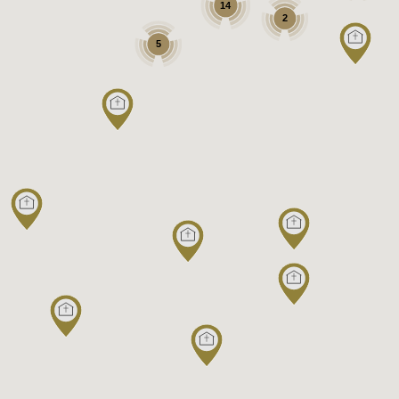
14
2
5