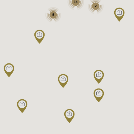
14
2
5