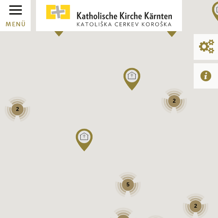
MENÜ
2
2
5
2