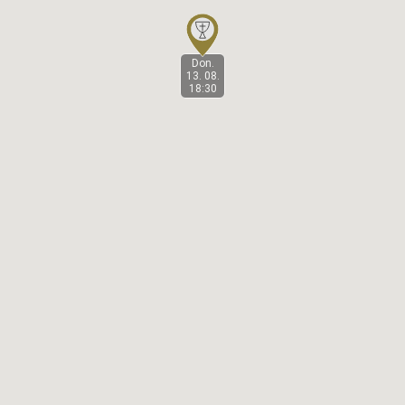
Don.
13. 08.
18:30