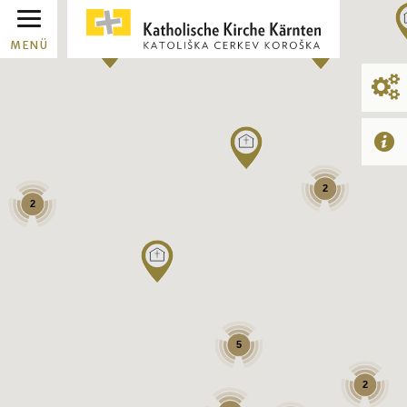
MENÜ
2
2
5
2