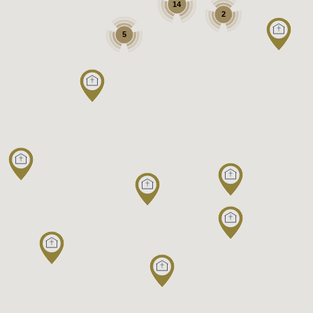
14
2
5