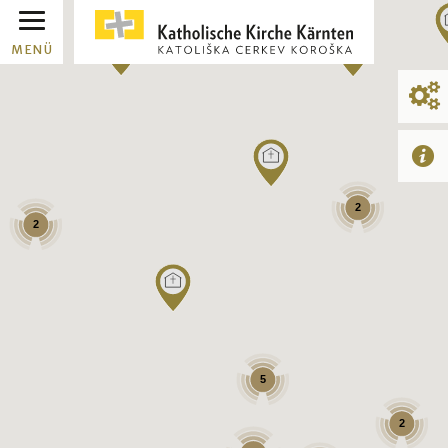
MENÜ
2
2
5
2