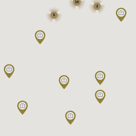
14
2
5