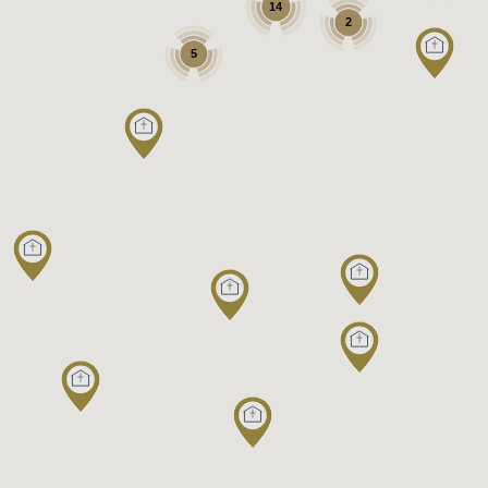
14
2
5