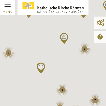
MENÜ
2
2
5
2