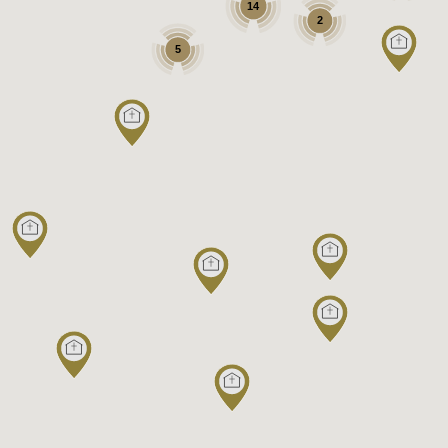
14
2
5